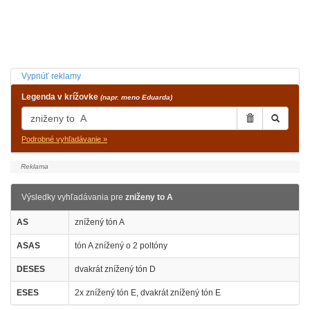
Vypnúť reklamy
Legenda v krížovke
(napr. meno Eduarda)
Podrobné vyhľadávanie »
Výsledky vyhľadávania pre
zniženy to A
AS
znížený tón A
ASAS
tón A znížený o 2 poltóny
DESES
dvakrát znížený tón D
ESES
2x znížený tón E, dvakrát znížený tón E