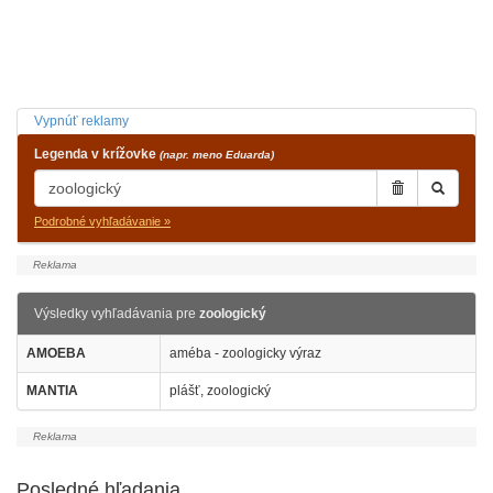
Vypnúť reklamy
Legenda v krížovke
(napr. meno Eduarda)
Podrobné vyhľadávanie »
Výsledky vyhľadávania pre
zoologický
AMOEBA
améba - zoologicky výraz
MANTIA
plášť, zoologický
Posledné hľadania