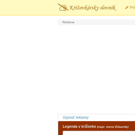
Pri
Vypnúť reklamy
Legenda v krížovke
(napr. meno Eduarda)