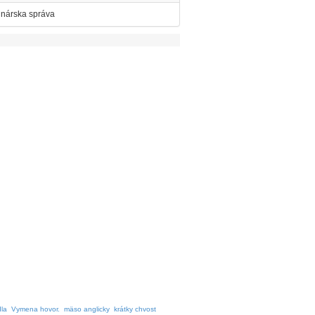
inárska správa
dla
Vymena hovor.
mäso anglicky
krátky chvost