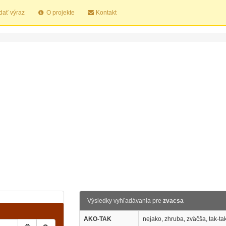
dať výraz
O projekte
Kontakt
Výsledky vyhľadávania pre
zvacsa
AKO-TAK
nejako, zhruba, zväčša, tak-ta