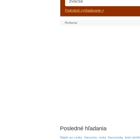
Podrobné vyhľadávanie »
Posledné hľadania
Nájde po cesky
hlavacka
voda, francúzsky
letel strmh