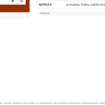
NOTICKA
poznámka, krátka, zväčša nov
lav
čiernim
skratka a pod
jeden zo zakladateľov slovenského moderného profesionálneho diva