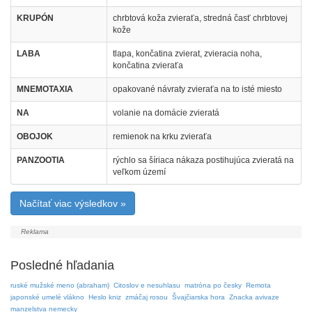
KRUPÓN
chrbtová koža zvieraťa, stredná časť chrbtovej
kože
LABA
tlapa, končatina zvierat, zvieracia noha,
končatina zvieraťa
MNEMOTAXIA
opakované návraty zvieraťa na to isté miesto
NA
volanie na domácie zvieratá
OBOJOK
remienok na krku zvieraťa
PANZOOTIA
rýchlo sa šíriaca nákaza postihujúca zvieratá na
veľkom území
Načítať viac výsledkov »
Posledné hľadania
ruské mužské meno (abraham)
Citoslov e nesuhlasu
matróna po česky
Remota
japonské umelé vlákno
Heslo kniz
zmáčaj rosou
Švajčiarska hora
Znacka avivaze
manzelstva nemecky