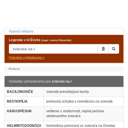
Vypnúť reklamy
Legenda v krížovke
(napr. meno Eduarda)
Podrobné vyhľadávanie »
Výsledky vyhľadávania pre
zvierata na r
BACILONOSIČE
zvieratá prenášajúce bacily
BESTIOFÍLIA
pohlavná úchylka s orientáciou na zvieratá
HARUSPÍCIUM
veštenie z vnútorností, najmä pečene
obetovaného zvieraťa
HELMINTOZOONÓZA
helmintóza prenosná zo zvieraťa na človeka