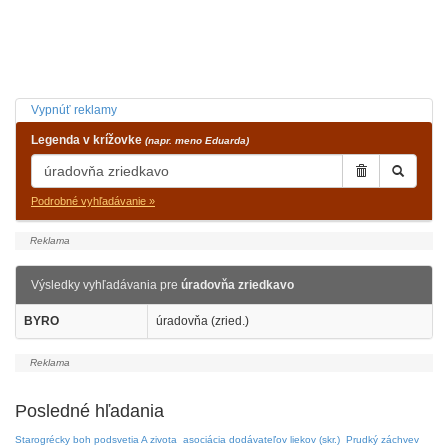
Vypnúť reklamy
Legenda v krížovke
(napr. meno Eduarda)
Podrobné vyhľadávanie »
Výsledky vyhľadávania pre
úradovňa zriedkavo
BYRO
úradovňa (zried.)
Posledné hľadania
Starogrécky boh podsvetia A zivota
asociácia dodávateľov liekov (skr.)
Prudký záchvev