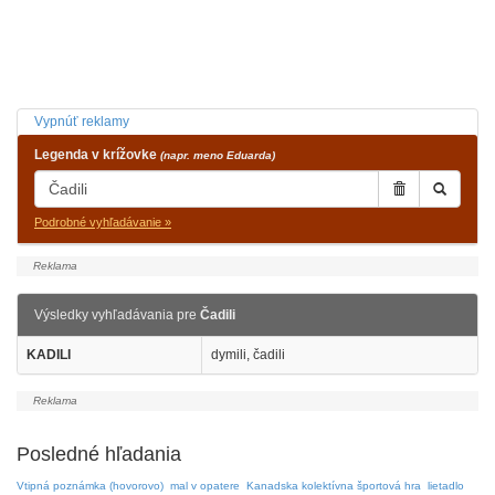
Vypnúť reklamy
Legenda v krížovke
(napr. meno Eduarda)
Podrobné vyhľadávanie »
Výsledky vyhľadávania pre
Čadili
KADILI
dymili, čadili
Posledné hľadania
Vtipná poznámka (hovorovo)
mal v opatere
Kanadska kolektívna športová hra
lietadlo