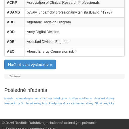
ACRP
Association of Clinical Research Professionals
ADAMS
bývalý juhoafrický profesionálny tenista (David, *1970)
ADD
Algebraic Decision Diagram
ADD
Army Digital Division
ADE
Assistant Division Engineer
AEC
Atomic Energy Commision (skr.)
Načítať viac výsledkov »
Posledné hľadania
invázia,
spomalenym
zena zvodna
mlad vyho
rozhlas spol iranu
ciast jed aktivity
Nerozvázny čin
hmot kateg box
Predpona slov s významom rôzny
Slová anglicky
© Jozef Rusňák. Databáza je chránená autorskými právami!