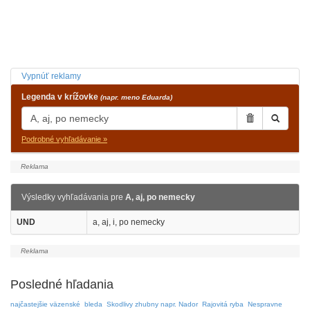
Vypnúť reklamy
Legenda v krížovke
(napr. meno Eduarda)
Podrobné vyhľadávanie »
Výsledky vyhľadávania pre
A, aj, po nemecky
UND
a, aj, i, po nemecky
Posledné hľadania
najčastejšie väzenské
bleda
Skodlivy zhubny napr. Nador
Rajovitá ryba
Nespravne