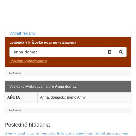
Vypnúť reklamy
Legenda v krížovke
(napr. meno Eduarda)
Podrobné vyhľadávanie »
Výsledky vyhľadávania pre
Anna domac
AŇUTA
Anna, domácky, meno Anny
Posledné hľadania
cirkevný obrad
druzenie monopolov
hmla opar
predpona em
naša reklamna agentura