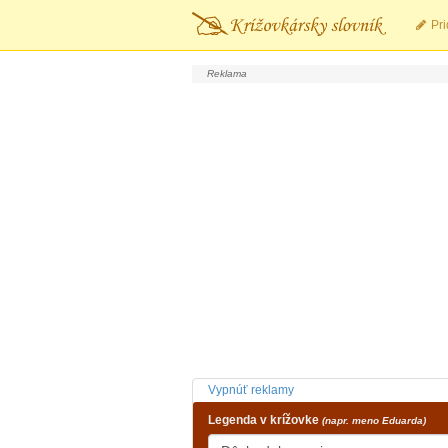
Pri
Vypnúť reklamy
Legenda v krížovke
(napr. meno Eduarda)