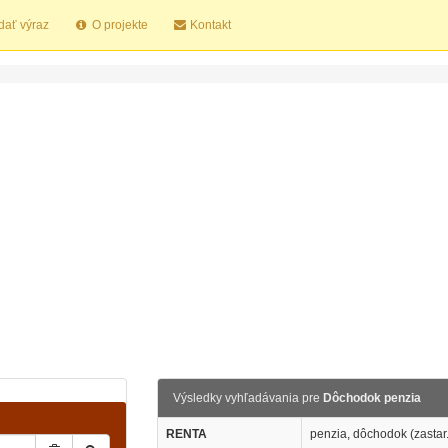
dať výraz
O projekte
Kontakt
Výsledky vyhľadávania pre
Dôchodok penzia
RENTA
penzia, dôchodok (zastar.