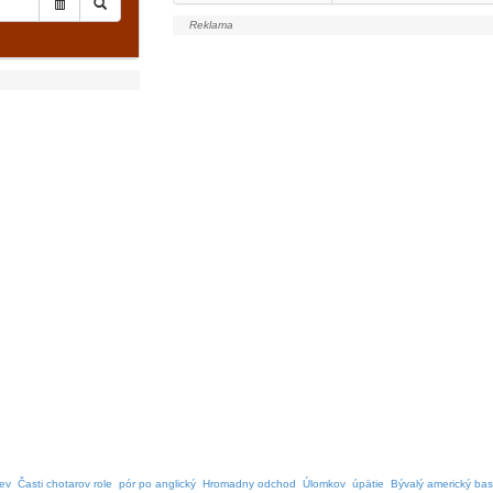
ev
Časti chotarov role
pór po anglický
Hromadny odchod
Úlomkov
úpätie
Bývalý americký bas