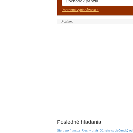
Podrobné vyhľadávanie »
Posledné hľadania
Sfera po francuz
Riecny prah
Dámsky spoločenský od