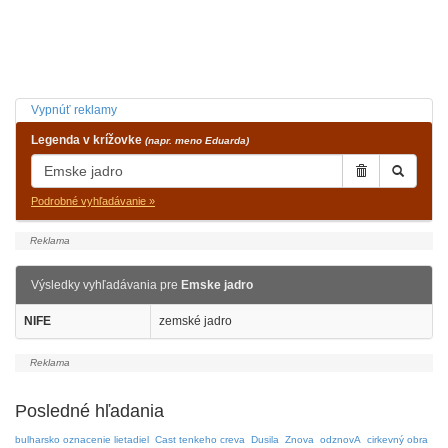
Vypnúť reklamy
Legenda v krížovke
(napr. meno Eduarda)
Podrobné vyhľadávanie »
Výsledky vyhľadávania pre
Emske jadro
NIFE
zemské jadro
Posledné hľadania
bulharsko oznacenie lietadiel
Cast tenkeho creva
Dusila
Znova
odznovA
cirkevný obra