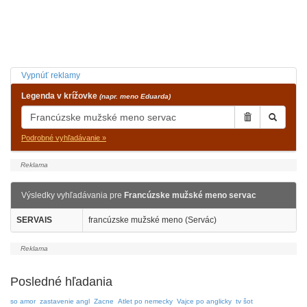
Vypnúť reklamy
Legenda v krížovke
(napr. meno Eduarda)
Podrobné vyhľadávanie »
Výsledky vyhľadávania pre
Francúzske mužské meno servac
SERVAIS
francúzske mužské meno (Servác)
Posledné hľadania
so amor
zastavenie angl
Zacne
Atlet po nemecky
Vajce po anglicky
tv šot