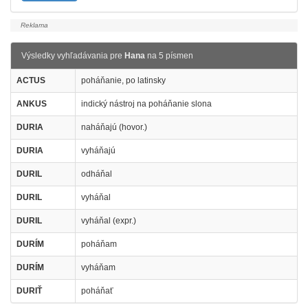
Výsledky vyhľadávania pre
Hana
na 5 písmen
ACTUS
poháňanie, po latinsky
ANKUS
indický nástroj na poháňanie slona
DURIA
naháňajú (hovor.)
DURIA
vyháňajú
DURIL
odháňal
DURIL
vyháňal
DURIL
vyháňal (expr.)
DURÍM
poháňam
DURÍM
vyháňam
DURIŤ
poháňať