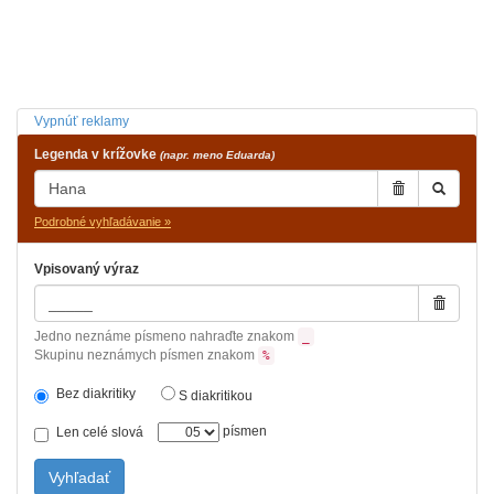
Vypnúť reklamy
Legenda v krížovke
(napr. meno Eduarda)
Podrobné vyhľadávanie »
Vpisovaný výraz
Jedno neznáme písmeno nahraďte znakom
_
Skupinu neznámych písmen znakom
%
Bez diakritiky
S diakritikou
písmen
Len celé slová
Vyhľadať