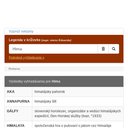
Vypnúť reklamy
Legenda v krížovke
(napr. meno Eduarda)
Podrobné vyhľadávanie »
Výsledky vyhľadávania pre
Hima
AKA
himalájsky pahorok
ANNAPURNA
himalájsky štít
GÁLFY
slovenský horolezec, organizátor a vedúci himalájskych
expedícií, člen Horskej služby (Ivan, *1933)
HIMALAYA
spoločenská hra o putovaní s jakom cez Himaláje