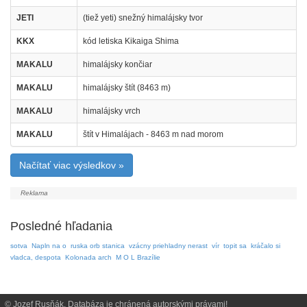
JETI
(tiež yeti) snežný himalájsky tvor
KKX
kód letiska Kikaiga Shima
MAKALU
himalájsky končiar
MAKALU
himalájsky štít (8463 m)
MAKALU
himalájsky vrch
MAKALU
štít v Himalájach - 8463 m nad morom
Načítať viac výsledkov »
Posledné hľadania
sotva
Napln na o
ruska orb stanica
vzácny priehladny nerast
vír
topit sa
kráčalo si
vladca, despota
Kolonada arch
M O L Brazílie
© Jozef Rusňák. Databáza je chránená autorskými právami!