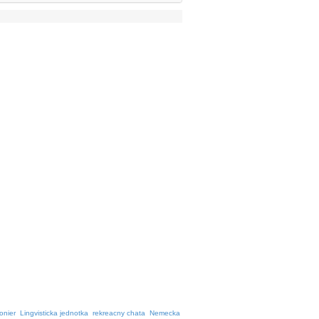
onier
Lingvisticka jednotka
rekreacny chata
Nemecka