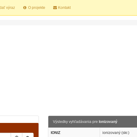
dať výraz
O projekte
Kontakt
Výsledky vyhľadávania pre
Ionizovaný
IONIZ
ionizovaný (skr.)