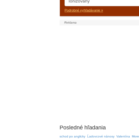
Podrobné vyhľadávanie »
Posledné hľadania
schod po anglicky
Ĺadovcové nánosy
Valentína
More