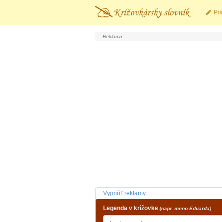
Pri
Vypnúť reklamy
Legenda v krížovke
(napr. meno Eduarda)