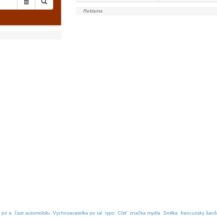
 po a
čast automobilu
Vychovavatelka po tal
typo
Cítiť
značka mydla
Smilka
francuzsky šanš