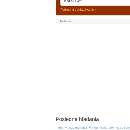
Podrobné vyhľadávanie »
Posledné hľadania
narodny bezp urad usa
Fut klu moskv
stehno, po čes