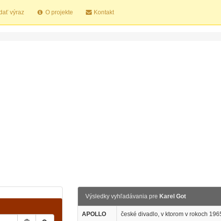
dať výraz
O projekte
Kontakt
Výsledky vyhľadávania pre
Karel Got
APOLLO
české divadlo, v ktorom v rokoch 196