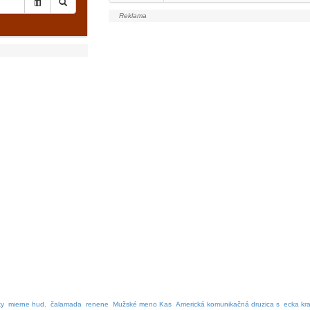
ky
mierne hud.
čalamada
renene
Mužské meno Kas
Americká komunikačná druzica s
ecka kra