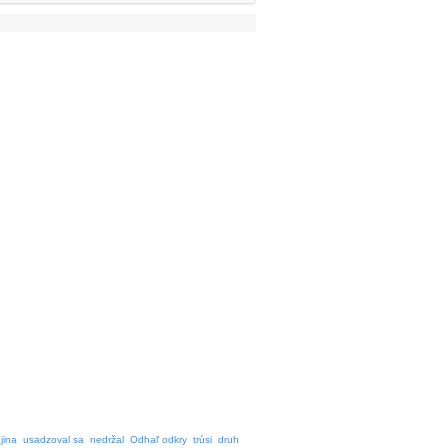
jina
usadzoval sa
nedržal
Odhaľ odkry
trúsi
druh