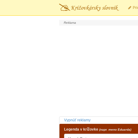
Pri
Vypnúť reklamy
Legenda v krížovke
(napr. meno Eduarda)