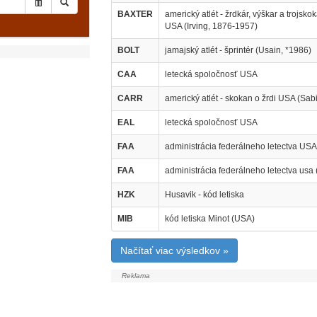
BAXTER
americký atlét - žrdkár, výškar a trojsko
USA (Irving, 1876-1957)
BOLT
jamajský atlét - šprintér (Usain, *1986)
CAA
letecká spoločnosť USA
CARR
americký atlét - skokan o žrdi USA (Sa
EAL
letecká spoločnosť USA
FAA
administrácia federálneho letectva USA 
FAA
administrácia federálneho letectva usa (
HZK
Husavik - kód letiska
MIB
kód letiska Minot (USA)
Načítať viac výsledkov »