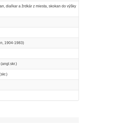
kan, diaľkar a žrdkár z miesta, skokan do výšky
bin, 1904-1983)
(angl.skr.)
skr.)