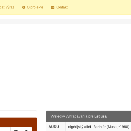
dať výraz
O projekte
Kontakt
Výsledky vyhľadávania pre
Let usa
AUDU
nigérijský atlét - šprintér (Musa, *1980)