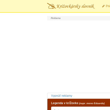
Pri
Vypnúť reklamy
Legenda v krížovke
(napr. meno Eduarda)