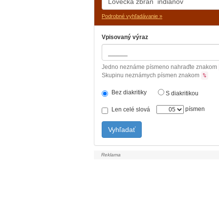
Podrobné vyhľadávanie »
Vpisovaný výraz
Jedno neznáme písmeno nahraďte znakom
Skupinu neznámych písmen znakom
%
Bez diakritiky
S diakritikou
písmen
Len celé slová
Vyhľadať