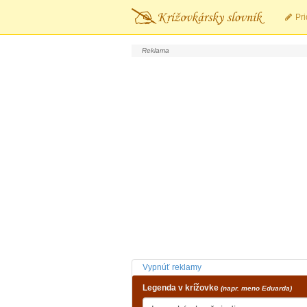
Pri
Vypnúť reklamy
Legenda v krížovke
(napr. meno Eduarda)