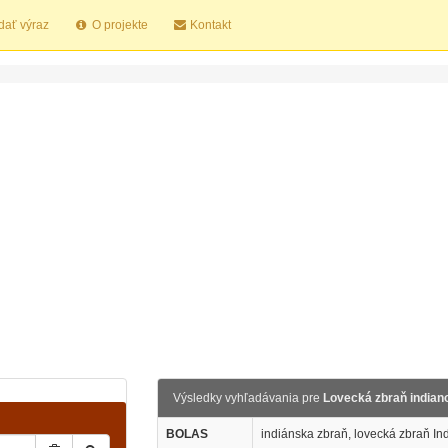
dať výraz
O projekte
Kontakt
Výsledky vyhľadávania pre
Lovecká zbraň indian
BOLAS
indiánska zbraň, lovecká zbraň Ind