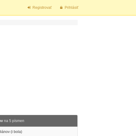
Registrovať
Prihlásiť
ov
na 5 písmen
iánov (i bola)