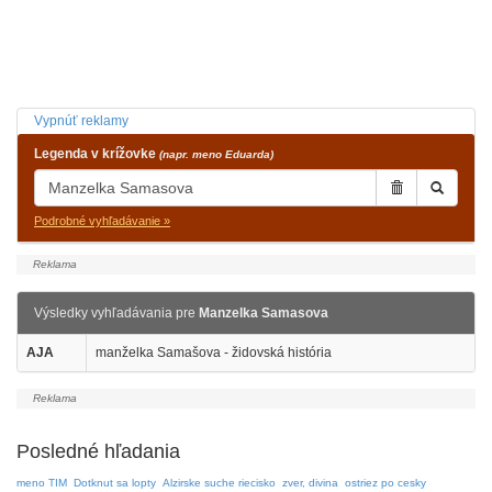
Vypnúť reklamy
Legenda v krížovke
(napr. meno Eduarda)
Podrobné vyhľadávanie »
Výsledky vyhľadávania pre
Manzelka Samasova
AJA
manželka Samašova - židovská história
Posledné hľadania
meno TIM
Dotknut sa lopty
Alzirske suche riecisko
zver, divina
ostriez po cesky