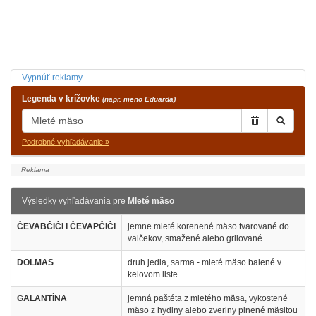
Vypnúť reklamy
Legenda v krížovke
(napr. meno Eduarda)
Podrobné vyhľadávanie »
Výsledky vyhľadávania pre
Mleté mäso
ČEVABČIČI I ČEVAPČIČI
jemne mleté korenené mäso tvarované do
valčekov, smažené alebo grilované
DOLMAS
druh jedla, sarma - mleté mäso balené v
kelovom liste
GALANTÍNA
jemná paštéta z mletého mäsa, vykostené
mäso z hydiny alebo zveriny plnené mäsitou