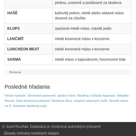
plnkou, uvarené a podávané za studena
HAŠÉ
kašovitý pokrm, mleté alebo sekané mäso
dusené na cibuľke
KLOPS
opečené mleté mäso, mäsité jedlo
LANČMÍT
mleté korenené mäso v konzerve
LUNCHEON MEAT
mleté korenené mäso v konzerve
SARMA
mleté mäso v kapustovom, hroznovom liste
Posledné hľadania
Vrhalo hadzalo
dôchodok panovník
spolocn fond
Rastlina z čeľade kapustov
Skladba
Ravela
Úzka kominova priepasť
Davidove ženy
skupina vplyvnych osôb
ženské meno
na D
Stekanie dazďovej vody
© Jozef Rusňák. Databáza je chránená autorskými právami!
Zásady ochrany osobných údajov