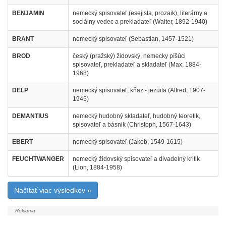
BENJAMIN
nemecký spisovateľ (esejista, prozaik), literárny a
sociálny vedec a prekladateľ (Walter, 1892-1940)
BRANT
nemecký spisovateľ (Sebastian, 1457-1521)
BROD
český (pražský) židovský, nemecky píšúci
spisovateľ, prekladateľ a skladateľ (Max, 1884-
1968)
DELP
nemecký spisovateľ, kňaz - jezuita (Alfred, 1907-
1945)
DEMANTIUS
nemecký hudobný skladateľ, hudobný teoretik,
spisovateľ a básnik (Christoph, 1567-1643)
EBERT
nemecký spisovateľ (Jakob, 1549-1615)
FEUCHTWANGER
nemecký židovský spisovateľ a divadelný kritik
(Lion, 1884-1958)
Načítať viac výsledkov »