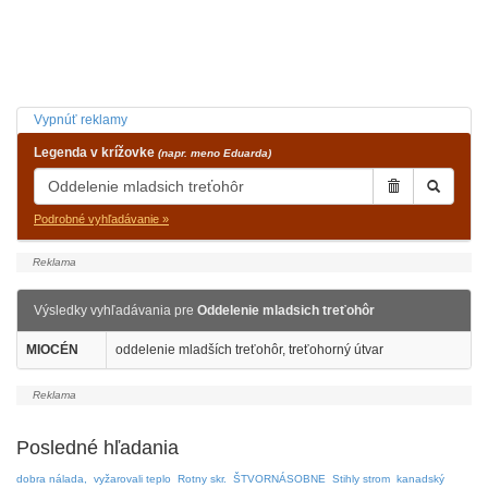
Vypnúť reklamy
Legenda v krížovke
(napr. meno Eduarda)
Podrobné vyhľadávanie »
Výsledky vyhľadávania pre
Oddelenie mladsich treťohôr
MIOCÉN
oddelenie mladších treťohôr, treťohorný útvar
Posledné hľadania
dobra nálada,
vyžarovali teplo
Rotny skr.
ŠTVORNÁSOBNE
Stihly strom
kanadský