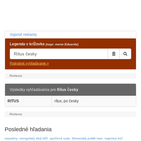
Vypnúť reklamy
Legenda v krížovke
(napr. meno Eduarda)
Podrobné vyhľadávanie »
Výsledky vyhľadávania pre
Rítus česky
RITUS
rítus, po česky
Posledné hľadania
nepatrny
mongolský divý kôň
spečená ruda
Slovenský politik ivan
najomný koč