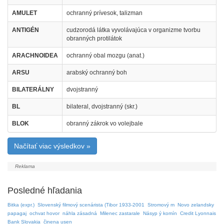
AMULET
ochranný prívesok, talizman
ANTIGÉN
cudzorodá látka vyvolávajúca v organizme tvorbu
obranných protilátok
ARACHNOIDEA
ochranný obal mozgu (anat.)
ARSU
arabský ochranný boh
BILATERÁLNY
dvojstranný
BL
bilateral, dvojstranný (skr.)
BLOK
obranný zákrok vo volejbale
Načítať viac výsledkov »
Posledné hľadania
Bitka (expr.)
Slovenský filmový scenárista (Tibor 1933-2001
Stromový m
Novo zelandsky
papagaj
ochvat hovor
náhla zásadná
Milenec zastarale
Násyp ý komín
Credit Lyonnais
Bank Slovakia
činena usen