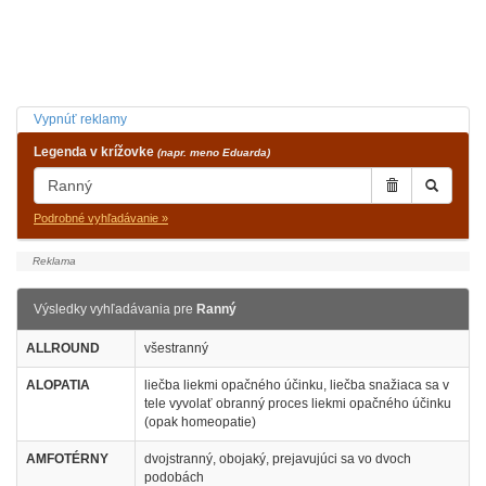
Vypnúť reklamy
Legenda v krížovke
(napr. meno Eduarda)
Podrobné vyhľadávanie »
Výsledky vyhľadávania pre
Ranný
ALLROUND
všestranný
ALOPATIA
liečba liekmi opačného účinku, liečba snažiaca sa v
tele vyvolať obranný proces liekmi opačného účinku
(opak homeopatie)
AMFOTÉRNY
dvojstranný, obojaký, prejavujúci sa vo dvoch
podobách