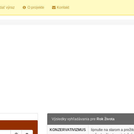
dať výraz
O projekte
Kontakt
Výsledky vyhľadávania pre
Rok života
KONZERVATIVIZMUS
lipnutie na starom a preži