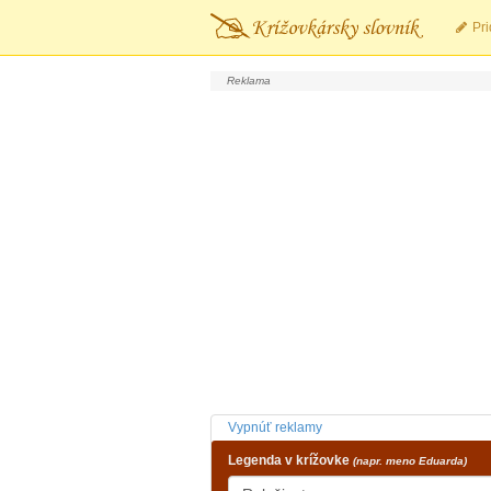
Pri
Vypnúť reklamy
Legenda v krížovke
(napr. meno Eduarda)