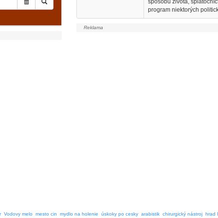
spôsobu života, spiatoční
program niektorých politic
r
Vodovy melo
mesto cin
mydlo na holenie
úskoky po cesky
arabistik
chirurgický nástroj
hrad l