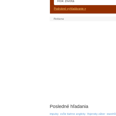
Podrobné vyhľadávanie »
Posledné hľadania
impulzy
ovčie kiahne anglicky
Vojensky záber
starohô