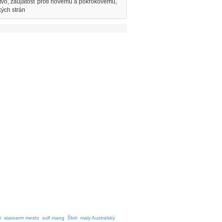
ctvo, zaujatosť proti novému a pokrokovému,
kých strán
i
staroarm mesto
sulf mang
Škrti
maly Australský