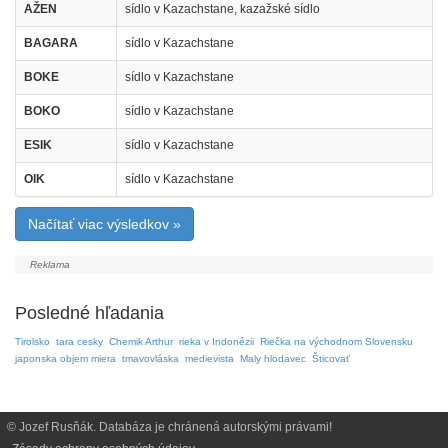
AŽEN
sídlo v Kazachstane, kazažské sídlo
BAGARA
sídlo v Kazachstane
BOKE
sídlo v Kazachstane
BOKO
sídlo v Kazachstane
ESIK
sídlo v Kazachstane
OIK
sídlo v Kazachstane
Načítať viac výsledkov »
Posledné hľadania
Tirolsko
tara cesky
Chemik Arthur
rieka v Indonézii
Riečka na východnom Slovensku
japonska objem miera
tmavovláska
medievista
Maly hlodavec
Šticovať
© Jozef Rusňák. Databáza je chránená autorskými právami!