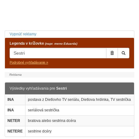
Vypnúť reklamy
Legenda v krížovke
(napr. meno Eduarda)
Podrobné vyhľadávanie »
Výsledky vyhľadávania pre
Sestri
INA
postava z Dietlovho TV seriálu, Dietlova hrdinka, TV sestrička
INA
seriálová sestrička
NETER
bratova alebo sestrina dcéra
NETERE
sestrine dcéry