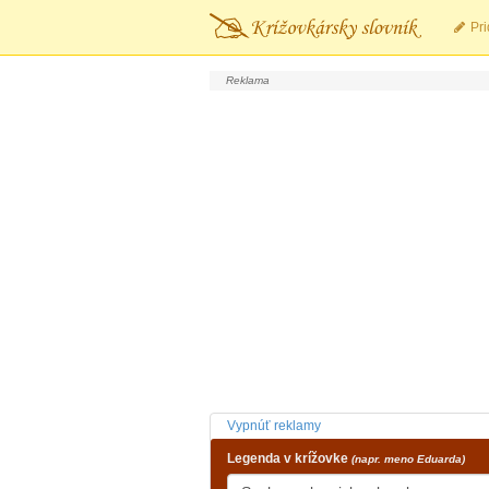
Pri
Vypnúť reklamy
Legenda v krížovke
(napr. meno Eduarda)