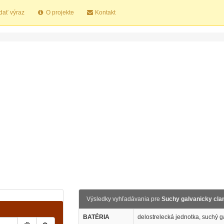
dať výraz
O projekte
Kontakt
Výsledky vyhľadávania pre
Suchy galvanicky cla
BATÉRIA
delostrelecká jednotka, suchý g