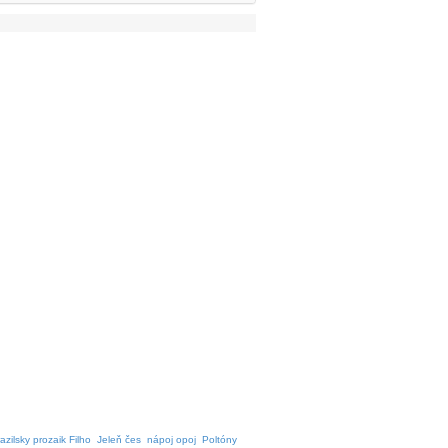
azilsky prozaik Filho
Jeleň čes
nápoj opoj
Poltóny