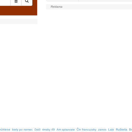
rúhlene
biely po nemec
čistíl
rimsky 49
Am spisovate
Čin francuzsky
zanos
Lalo
Rušitelia
Br