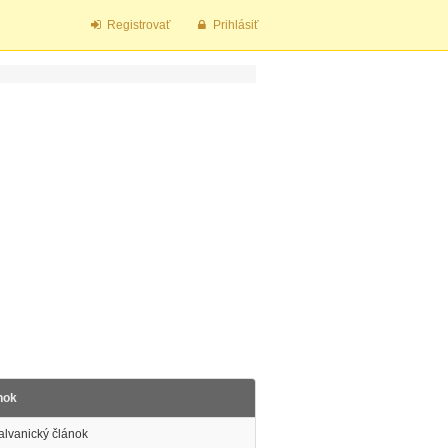
Registrovať
Prihlásiť
nok
alvanický článok