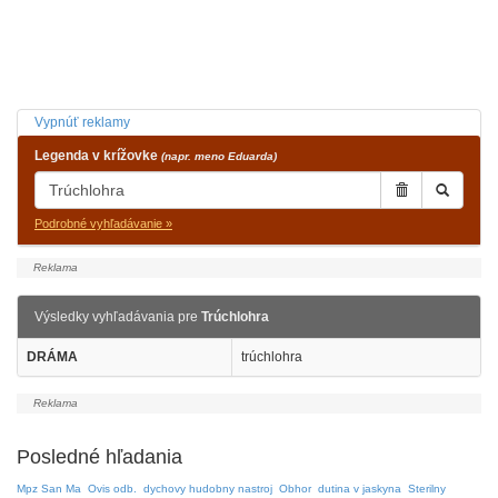
Vypnúť reklamy
Legenda v krížovke
(napr. meno Eduarda)
Podrobné vyhľadávanie »
Výsledky vyhľadávania pre
Trúchlohra
DRÁMA
trúchlohra
Posledné hľadania
Mpz San Ma
Ovis odb.
dychovy hudobny nastroj
Obhor
dutina v jaskyna
Sterilny