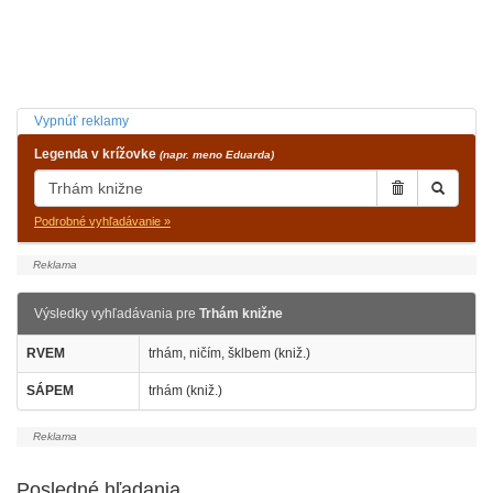
Vypnúť reklamy
Legenda v krížovke
(napr. meno Eduarda)
Podrobné vyhľadávanie »
Výsledky vyhľadávania pre
Trhám knižne
RVEM
trhám, ničím, šklbem (kniž.)
SÁPEM
trhám (kniž.)
Posledné hľadania