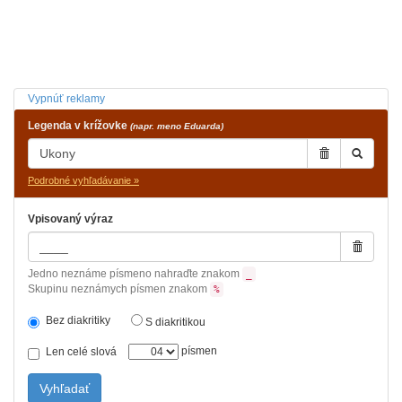
Vypnúť reklamy
Legenda v krížovke
(napr. meno Eduarda)
Podrobné vyhľadávanie »
Vpisovaný výraz
Jedno neznáme písmeno nahraďte znakom
_
Skupinu neznámych písmen znakom
%
Bez diakritiky
S diakritikou
písmen
Len celé slová
Vyhľadať