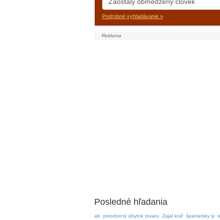
Podrobné vyhľadávanie »
Posledné hľadania
ab
prirodzený úbytok tovaru
Zajal kniž
španielsky ly
t