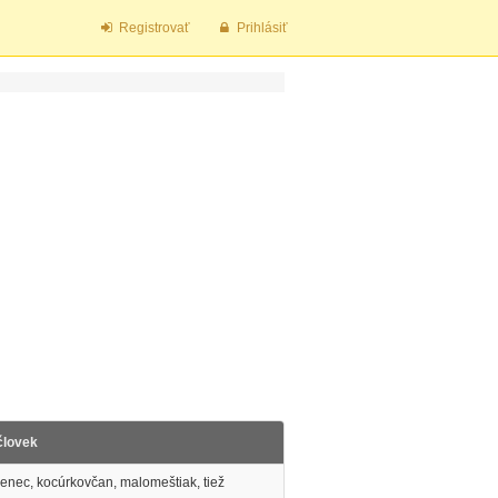
Registrovať
Prihlásiť
človek
nec, kocúrkovčan, malomeštiak, tiež