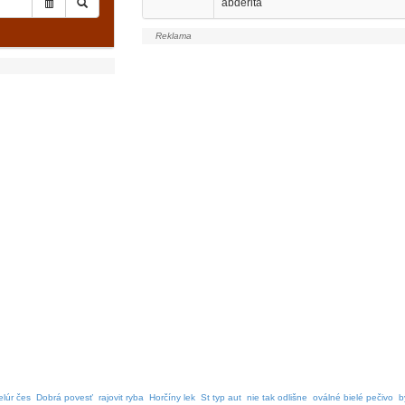
abderita
elúr čes
Dobrá povesť
rajovit ryba
Horčíny lek
St typ aut
nie tak odlišne
oválné bielé pečivo
b