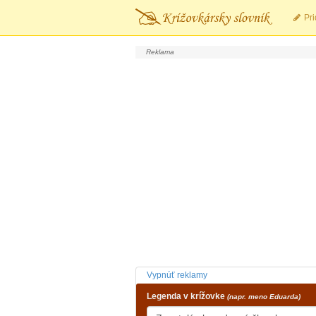
Pri
Vypnúť reklamy
Legenda v krížovke
(napr. meno Eduarda)