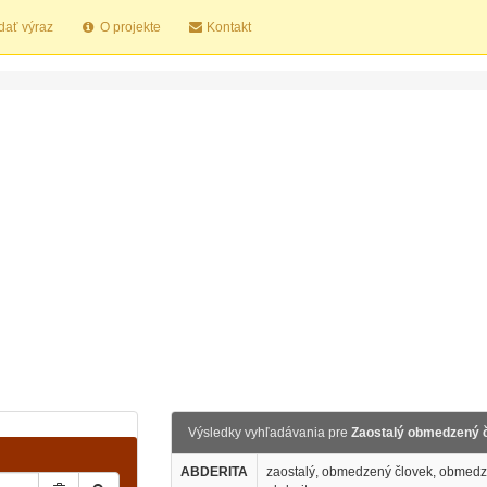
dať výraz
O projekte
Kontakt
Výsledky vyhľadávania pre
Zaostalý obmedzený 
ABDERITA
zaostalý, obmedzený človek, obmedze