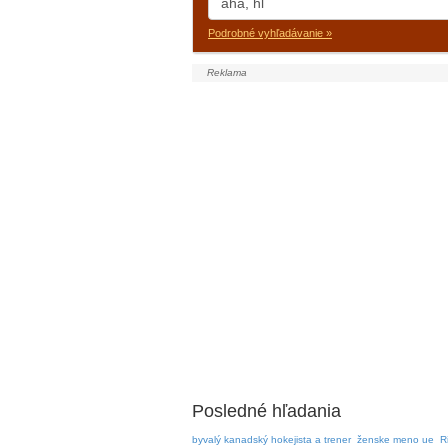
Podrobné vyhľadávanie »
Posledné hľadania
byvalý kanadský hokejista a trener
ženske meno ue
R