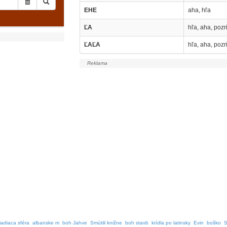
EHE
aha, hľa
ĽA
hľa, aha, pozr
ĽAĽA
hľa, aha, pozr
iadiaca sféra
albanske m
boh Jahve
Smútili knižne
boh stavb
krídla po latinsky
Evin
boško
S