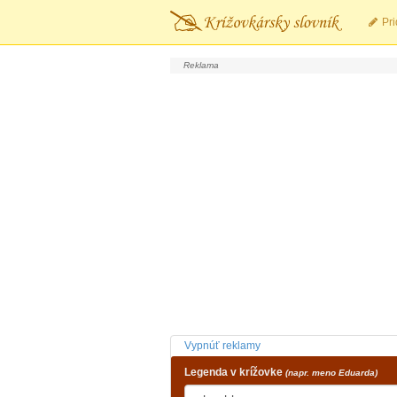
Pri
Vypnúť reklamy
Legenda v krížovke
(napr. meno Eduarda)