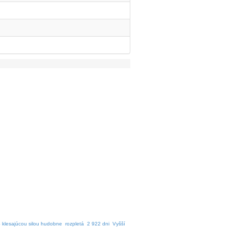
i
i
 klesajúcou silou hudobne
rozpletá
2 922 dni
Vyšší