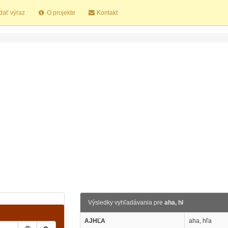
dať výraz
O projekte
Kontakt
Výsledky vyhľadávania pre
aha, hl
AJHĽA
aha, hľa