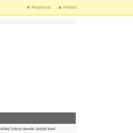
Registrovať
Prihlásiť
zašský ľudový spevák, ázijský bard