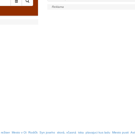
režiser
Mesto v Oi
Rodičk
Syn joseho
skorá, včasná
tska
plavajuci kus ladu
Miesto pusti
Avi