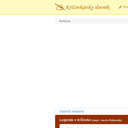
Pri
Vypnúť reklamy
Legenda v krížovke
(napr. meno Eduarda)