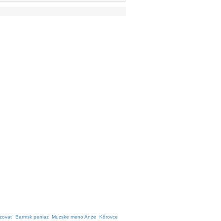
zovať
Barmsk peniaz
Muzske meno Anze
Kôrovce