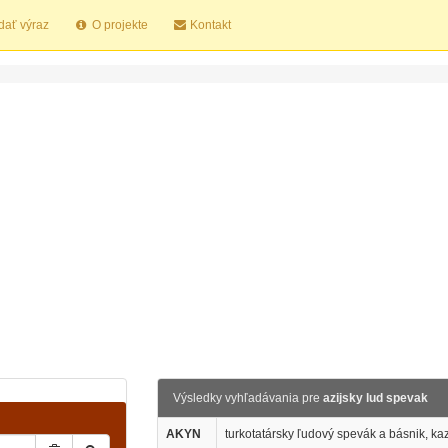
dať výraz
O projekte
Kontakt
Výsledky vyhľadávania pre
azijsky lud spevak
AKYN
turkotatársky ľudový spevák a básnik, ka