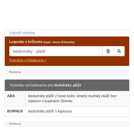
Vypnúť reklamy
Legenda v krížovke
(napr. meno Eduarda)
Podrobné vyhľadávanie »
Výsledky vyhľadávania pre
beduínsky plášť
ABA
beduínsky plášť z ťavej kože, vlnený mužský plášť bez
rukávov v krajinách Orientu
BURNUS
beduínsky plášť s kapucou