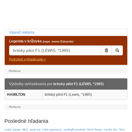
Vypnúť reklamy
Legenda v krížovke
(napr. meno Eduarda)
Podrobné vyhľadávanie »
Výsledky vyhľadávania pre
britsky pilot F1 (LEWIS, *1985)
HAMILTON
britský pilot F1 (Lewis, *1985)
Posledné hľadania
ruský zápas
Muč
arab pis
robit apretaciu
vedľajší produkt
Druh flauty
Lenže iba
Slov