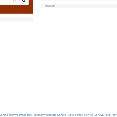
venie pánov vo francúzsku
Taliansky futbalista Sandro
Obec okrese Trenčín
Venovať kniž.
kov