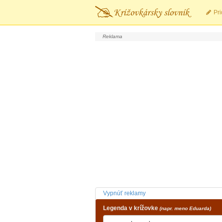
Pri
Vypnúť reklamy
Legenda v krížovke
(napr. meno Eduarda)