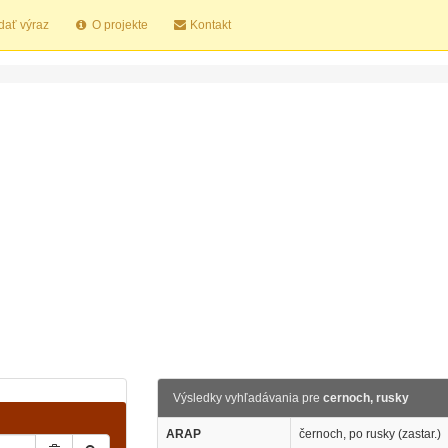
dať výraz
O projekte
Kontakt
Výsledky vyhľadávania pre
cernoch, rusky
ARAP
černoch, po rusky (zastar.)