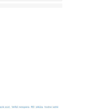
acik zool.
Veľké netopiera
RD
stikúta
hodne velmi