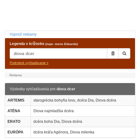
Vypnúť reklamy
Legenda v krížovke
(napr. meno Eduarda)
Podrobné vyhľadávanie »
Výsledky vyhľadávania pre
diova dcer
ARTEMIS
starogrécka bohyňa lovu, dcéra Dia, Diova dcéra
ATÉNA
Diova najmladšia dcéra
ERATO
dcéra boha Dia, Diova dcéra
EURÓPA
dcéra kráľa Agénora, Diova milenka