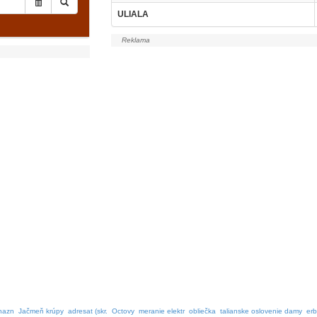
ULIALA
nazn
Jačmeň krúpy
adresat (skr.
Octovy
meranie elektr
obliečka
talianske oslovenie damy
erb