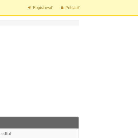
Registrovať
Prihlásiť
odlial