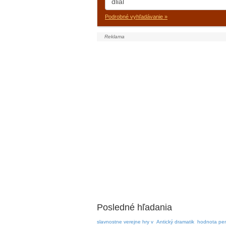
Podrobné vyhľadávanie »
Posledné hľadania
slavnostne verejne hry v
Antický dramatik
hodnota pe