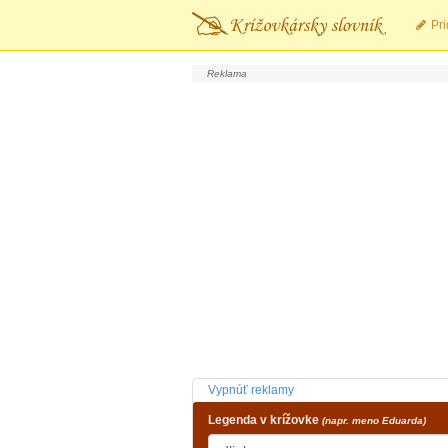
Pri
Vypnúť reklamy
Legenda v krížovke
(napr. meno Eduarda)