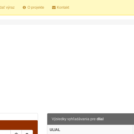
dať výraz
O projekte
Kontakt
Výsledky vyhľadávania pre
dlial
ULIAL