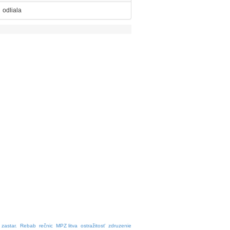
odliala
 zastar.
Rebab
rečnic
MPZ litva
ostražitosť
zdruzenie