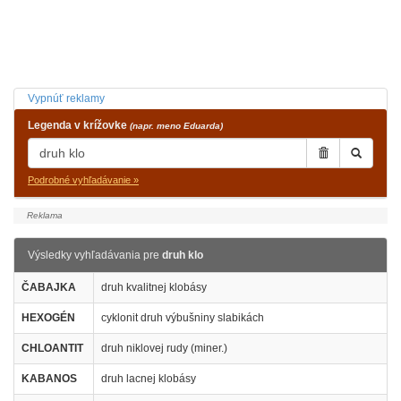
Vypnúť reklamy
Legenda v krížovke
(napr. meno Eduarda)
Podrobné vyhľadávanie »
Výsledky vyhľadávania pre
druh klo
ČABAJKA
druh kvalitnej klobásy
HEXOGÉN
cyklonit druh výbušniny slabikách
CHLOANTIT
druh niklovej rudy (miner.)
KABANOS
druh lacnej klobásy