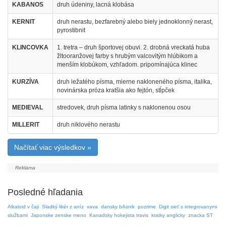
KABANOS
druh údeniny, lacná klobása
KERNIT
druh nerastu, bezfarebný alebo biely jednoklonný nerast,
pyrostibnit
KLINCOVKA
1. tretra – druh športovej obuvi. 2. drobná vreckatá huba
žltooranžovej farby s hrubým valcovitým hlúbikom a
menším klobúkom, vzhľadom. pripomínajúca klinec
KURZÍVA
druh ležatého písma, mierne nakloneného písma, italika,
novinárska próza kratšia ako fejtón, stĺpček
MEDIEVAL
stredovek, druh písma latinky s naklonenou osou
MILLERIT
druh niklového nerastu
Načítať viac výsledkov »
Posledné hľadania
Alkaloid v čaji
Sladký likér z aníz
vava
dansky bAsnik
pozrime
Digit sieť s integrovanymi
službami
Japonske zenske meno
Kanadsky hokejista travis
kratky anglicky
znacka ST