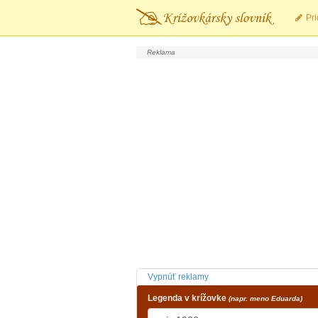
Pri
Vypnúť reklamy
Legenda v krížovke
(napr. meno Eduarda)