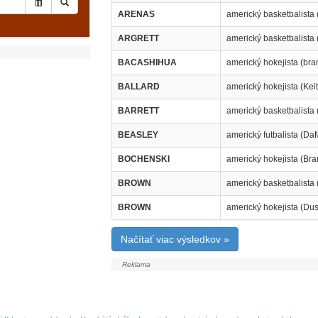
ARENAS
americký basketbalista (
ARGRETT
americký basketbalista
BACASHIHUA
americký hokejista (bra
BALLARD
americký hokejista (Kei
BARRETT
americký basketbalista 
BEASLEY
americký futbalista (Da
BOCHENSKI
americký hokejista (Br
BROWN
americký basketbalista
BROWN
americký hokejista (Dus
Načítať viac výsledkov »