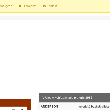
dať výraz
O projekte
Kontakt
Výsledky vyhľadávania pre
eric 1982
ANDERSON
americký basketbalista 