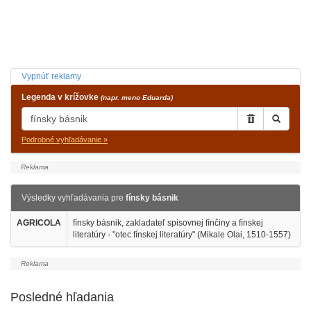
Vypnúť reklamy
Legenda v krížovke
(napr. meno Eduarda)
Podrobné vyhľadávanie »
Výsledky vyhľadávania pre
fínsky básnik
AGRICOLA
fínsky básnik, zakladateľ spisovnej fínčiny a fínskej
literatúry - "otec fínskej literatúry" (Mikale Olai, 1510-1557)
Posledné hľadania