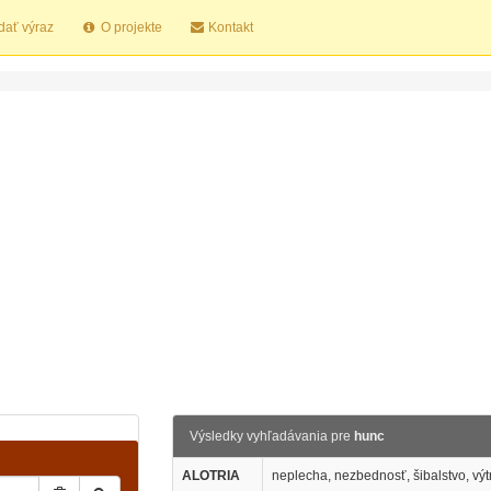
dať výraz
O projekte
Kontakt
Výsledky vyhľadávania pre
hunc
ALOTRIA
neplecha, nezbednosť, šibalstvo, výtr