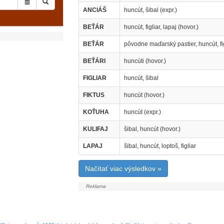
ANCIÁŠ
huncút, šibal (expr.)
BEŤÁR
huncút, figliar, lapaj (hovor.)
BEŤÁR
pôvodne maďarský pastier, huncút, fig
BEŤÁRI
huncúti (hovor.)
FIGLIAR
huncút, šibal
FIKTUS
huncút (hovor.)
KOŤUHA
huncút (expr.)
KULIFAJ
šibal, huncút (hovor.)
LAPAJ
šibal, huncút, loptoš, figliar
Načítať viac výsledkov »