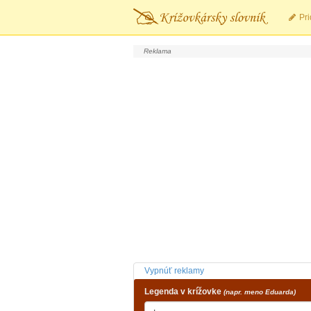
Pri
Vypnúť reklamy
Legenda v krížovke
(napr. meno Eduarda)