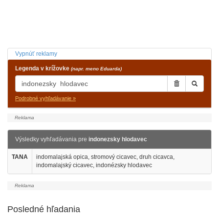
Vypnúť reklamy
Legenda v krížovke
(napr. meno Eduarda)
Podrobné vyhľadávanie »
Výsledky vyhľadávania pre
indonezsky hlodavec
TANA
indomalajská opica, stromový cicavec, druh cicavca,
indomalajský cicavec, indonézsky hlodavec
Posledné hľadania