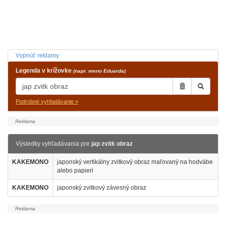
Vypnúť reklamy
Legenda v krížovke
(napr. meno Eduarda)
Podrobné vyhľadávanie »
Výsledky vyhľadávania pre
jap zvitk obraz
KAKEMONO
japonský vertikálny zvitkový obraz maľovaný na hodvábe
alebo papieri
KAKEMONO
japonský zvitkový závesný obraz