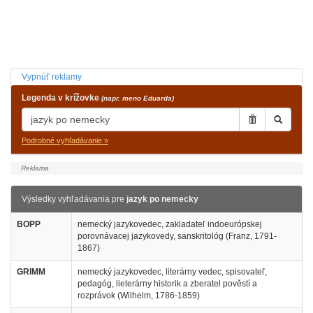
Vypnúť reklamy
Legenda v krížovke
(napr. meno Eduarda)
Podrobné vyhľadávanie »
Výsledky vyhľadávania pre
jazyk po nemecky
BOPP
nemecký jazykovedec, zakladateľ indoeurópskej
porovnávacej jazykovedy, sanskritológ (Franz, 1791-
1867)
GRIMM
nemecký jazykovedec, literárny vedec, spisovateľ,
pedagóg, lieterárny historik a zberatel pověstí a
rozprávok (Wilhelm, 1786-1859)