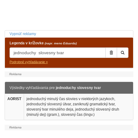
Vypnúť reklamy
Legenda v krížovke
(napr. meno Eduarda)
Podrobné vyhľadávanie »
Výsledky vyhľadávania pre
jednoduchy slovesny tvar
AORIST
jednoduchý minulý čas slovies v niektorých jazykoch,
jednoduchý slovesný útvar, zaniknutý gramatický tvar,
slovesný tvar minulého deja, jednoduchý slovesný druh
(minulý dej) (gram.), slovesný čas (lingv.)