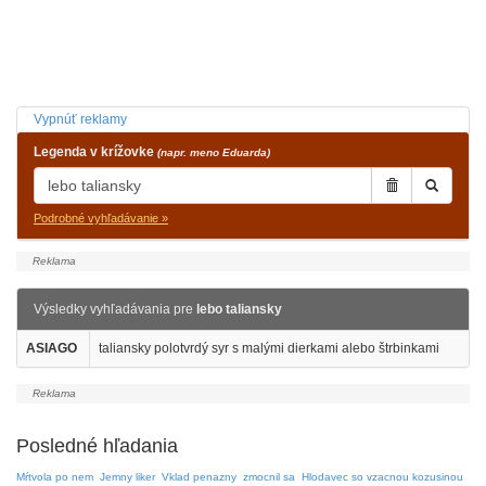
Vypnúť reklamy
Legenda v krížovke
(napr. meno Eduarda)
Podrobné vyhľadávanie »
Výsledky vyhľadávania pre
lebo taliansky
ASIAGO
taliansky polotvrdý syr s malými dierkami alebo štrbinkami
Posledné hľadania
Mŕtvola po nem
Jemny liker
Vklad penazny
zmocnil sa
Hlodavec so vzacnou kozusinou