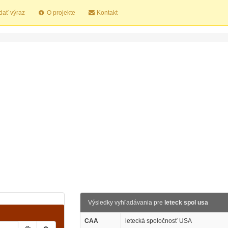
dať výraz
O projekte
Kontakt
Výsledky vyhľadávania pre
leteck spol usa
CAA
letecká spoločnosť USA