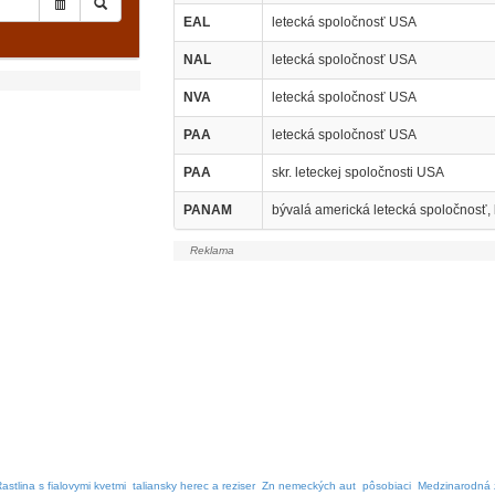
EAL
letecká spoločnosť USA
NAL
letecká spoločnosť USA
NVA
letecká spoločnosť USA
PAA
letecká spoločnosť USA
PAA
skr. leteckej spoločnosti USA
PANAM
bývalá americká letecká spoločnosť,
astlina s fialovymi kvetmi
taliansky herec a reziser
Zn nemeckých aut
pôsobiaci
Medzinarodná 