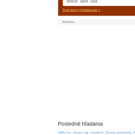
Podrobné vyhľadávanie »
Posledné hľadania
nikdy hov
samica cap
nezrelosť
Zivnost opravnenie
R