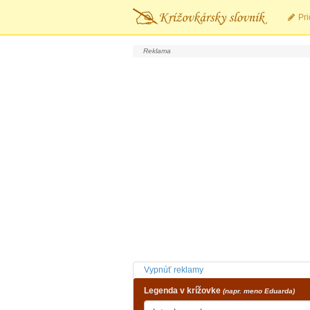
Pri
Vypnúť reklamy
Legenda v krížovke
(napr. meno Eduarda)