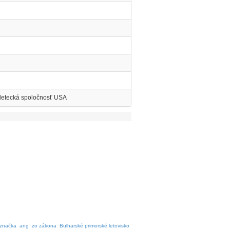
 letecká spoločnosť USA
značka
ang
zo zákona
Bulharské primorské letovisko