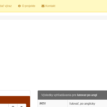
dať výraz
O projekte
Kontakt
Výsledky vyhľadávania pre
lutovat po angl
PITY
ľutovať, po anglicky