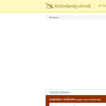
Pri
Vypnúť reklamy
Legenda v krížovke
(napr. meno Eduarda)