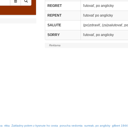
REGRET
ľutovať, po anglicky
REPENT
ľutovať po anglicky
SALUTE
(po)zdraviť, (za)salutovať, p
SORRY
ľutovať, po anglicky
ka
ritka
Zakladny pokrm z kysnute ho cesta
porucha vedomia
sumrak, po anglicky
gilbert 1944